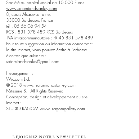
Société au capital social de 10.000 Euros
www.
satomiandstanley.com
8, cours Alsace-Lorraine,
33000 Bordeaux, France
tél : 05 56 06 94 54
RCS : 831 578 489 RCS Bordeaux
TVA intracommunautaire : FR 45 831 578 489
Pour toute suggestion ou information concernant
le site Internet, vous pouvez écrire à l’adresse
électronique suivante :
satomiandstanley@gmail.com
Hébergement :
Wix.com Ltd.
© 2018 www. satomiandstanley.com –
Pâtisserie S. - All Rights Reserved
Conception, design et développement du site
Internet :
STUDIO RAGOM.www. ragomgallery.com
REJOIGNEZ NOTRE NEWSLETTER